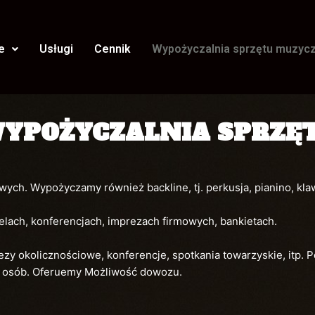
e
Usługi
Cennik
Wypożyczalnia sprzętu muzyc
YPOŻYCZALNIA SPRZĘ
ch. Wypożyczamy również backline, tj. perkusja, pianino, kla
elach, konferencjach, imprezach firmowych, bankietach.
ezy okolicznościowe, konferencje, spotkania towarzyskie, itp. 
0 osób. Oferuemy Możliwość dowozu.